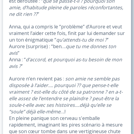
est déroutée : “
que se passe-t-il ? pourquoi son 
amie, d’habitude pleine de paroles réconfortantes, 
ne dit rien ??
”
Anna, qui a compris le “problème” d’Aurore et veut 
vraiment l’aider cette fois, finit par lui demander sur 
un ton énigmatique “
qu’attends-tu de moi ?
”
Aurore (surprise) : “ben….
que tu me donnes ton 
avis
”
Anna : “
d’accord, et
pourquoi as-tu besoin de mon 
avis ?
”
Aurore n’en revient pas : 
son amie ne semble pas 
disposée à l’aider…. pourquoi ?? que pense-t-elle 
vraiment ? est-elle du côté de sa patronne ? en a-t-
elle assez de l’entendre se plaindre ? peut-être la 
soule-t-elle avec ses histoires….déjà qu’elle se 
“soule” déjà elle-même
….!
En pleine panique son cerveau s'emballe 
rapidement, imaginant les pires scénario à mesure 
que son cœur tombe dans une vertigineuse chute 