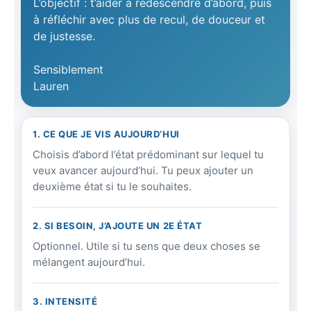
L’objectif : t’aider à redescendre d’abord, puis
à réfléchir avec plus de recul, de douceur et
de justesse.
Sensiblement
Lauren
1. CE QUE JE VIS AUJOURD’HUI
Choisis d’abord l’état prédominant sur lequel tu
veux avancer aujourd’hui. Tu peux ajouter un
deuxième état si tu le souhaites.
2. SI BESOIN, J’AJOUTE UN 2E ÉTAT
Optionnel. Utile si tu sens que deux choses se
mélangent aujourd’hui.
3. INTENSITÉ